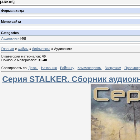
[
ARKAS
]
Форма входа
Меню сайта
Categories
Аудиокниги
[46]
Главная
»
Файлы
»
библиотека
» Аудиокниги
В категории материалов
:
46
Показано материалов
:
31-40
Сортировать по
:
Дате
·
Названию
·
Рейтингу
·
Комментариям
·
Загрузкам
·
Просмот
Серия STALKER. Сборник аудиок