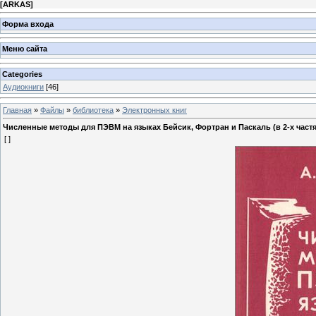
[
ARKAS
]
Форма входа
Меню сайта
Categories
Аудиокниги
[46]
Главная
»
Файлы
»
библиотека
»
Электронных книг
Численные методы для ПЭВМ на языках Бейсик, Фортран и Паскаль (в 2-х частя
[ ]