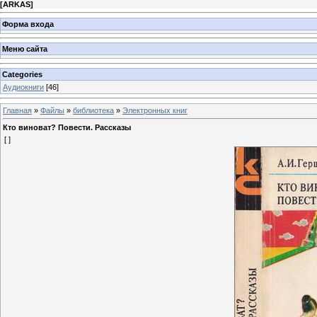
[
ARKAS
]
Форма входа
Меню сайта
Categories
Аудиокниги
[46]
Главная
»
Файлы
»
библиотека
»
Электронных книг
Кто виноват? Повести. Рассказы
[ ]