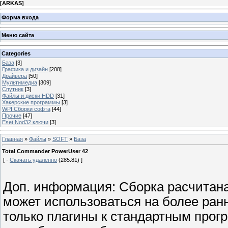
[
ARKAS
]
Форма входа
Меню сайта
Categories
База
[3]
Графика и дизайн
[208]
Драйвера
[50]
Мультимедиа
[309]
Спутник
[3]
Файлы и диски HDD
[31]
Хакерские программы
[3]
WPI Сборки софта
[44]
Прочие
[47]
Eset Nod32 ключи
[3]
Главная
»
Файлы
»
SOFT
»
База
Total Commander PowerUser 42
[ ·
Скачать удаленно
(285.81) ]
Доп. информация: Сборка расчитана
может использоваться на более ранн
только плагины к стандартным прог