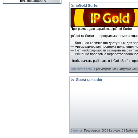
Пользователей:
0
ipGold Surfer
Программа для заработка ipGold Surfer
ipGold.ru Surfer — программа, помогающа
— Большее количество доступных для зар
— Автоматическая проверка появления н
— Нет необходимости заходить на сайт ww
— Решение проблем с неработоспособнос
Чтобы начать работать с ipGold Surfer, п
Интернет и сеть
| Просмотров: 835 | Загрузок: 238
Guest uploader
Скрипты
| Просмотров: 585 | Загрузок: 0 | Добавил