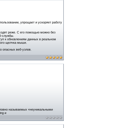
спользовании, упрощает и ускоряет работу
сходят реже. С его помощью можно без
б-службы.
туп к обновлениям данных в реальном
ного щелчка мыши.
 опасных веб-узлов.
условно называемых «неуникальными
ng и