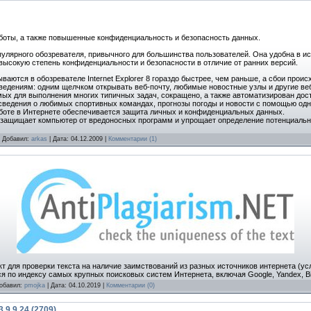
 работы, а также повышенные конфиденциальность и безопасность данных.
популярного обозревателя, привычного для большинства пользователей. Она удобна в и
 высокую степень конфиденциальности и безопасности в отличие от ранних версий.
ваются в обозревателе Internet Explorer 8 гораздо быстрее, чем раньше, а сбои прои
ведениям: одним щелчком открывать веб-почту, любимые новостные узлы и другие ве
мых для выполнения многих типичных задач, сокращено, а также автоматизирован дос
 сведения о любимых спортивных командах, прогнозы погоды и новости с помощью од
оте в Интернете обеспечивается защита личных и конфиденциальных данных.
защищает компьютер от вредоносных программ и упрощает определение потенциально
 | Добавил:
arkas
| Дата:
04.12.2009
|
Комментарии (1)
т для проверки текста на наличие заимствований из разных источников интернета (
я по индексу самых крупных поисковых систем Интернета, включая Google, Yandex, Bi
Добавил:
pmojka
| Дата:
04.10.2019
|
Комментарии (0)
9.9.24 (2709)