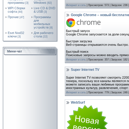
программы
Windows
[3]
[82]
Интернет и сеть
| Просмотров: 573 | Загрузок: 236
WPI Сборки
Live CD & DVD
софта
& USB
[44]
[3]
Google Chrome – новый бесплатн
Прочие
Программы
[47]
для
мобильных
устройств
[8]
Быстрый запуск
Eset Nod32
Для рабочего
Google Chrome запускается за доли секун
ключи
стола
[3]
[22]
Быстрая загрузка
Веб-страницы открываются очень быстро.
Мини-чат
Быстрый поиск
Поисковые запросы можно вводить прямо 
Интернет и сеть
| Просмотров: 357 | Загрузок: 182
Super Internet TV
Super Internet TV позволяет смотреть 220
тюнера, поскольку все каналы являются п
можете записать ваши любимые программы
иностранных культур, развлечения, спорт 
Интернет и сеть
| Просмотров: 779 | Загрузок: 246
WebSurf