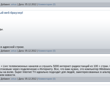
 | Добавил:
arkas
| Дата:
05.12.2012
|
Комментарии (0)
ый веб-браузер!
ды.
в адресной строке.
 | Добавил:
arkas
| Дата:
05.12.2012
|
Комментарии (0)
0 + Live телевизионных каналов и слушать 5000 интернет-радиостанций из 100 + стран
отоковым через подключение к Интернету. Все, что вам нужно, это компьютер Windows
 на волю. Super Internet TV идеально подходит для людей, заинтересованных в альт
или новости.
 | Добавил:
arkas
| Дата:
05.12.2012
|
Комментарии (0)