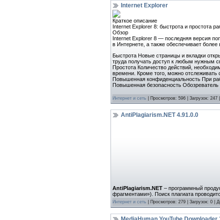
Internet Explorer
Краткое описание
Internet Explorer 8: быстрота и простота
Обзор
Internet Explorer 8 — последняя версия 
в Интернете, а также обеспечивает более
Быстрота Новые страницы и вкладки откры
труда получать доступ к любым нужным с
Простота Количество действий, необходи
времени. Кроме того, можно отслеживать
Повышенная конфиденциальность При раб
Повышенная безопасность Обозреватель 
Интернет и сеть
| Просмотров: 596 | Загрузок: 247
AntiPlagiarism.NET 4.91.0.0
AntiPlagiarism.NET
– программный продук
фрагментами»). Поиск плагиата проводитс
Интернет и сеть
| Просмотров: 279 | Загрузок: 0 | 
MediaHuman YouTube Downloader 3.