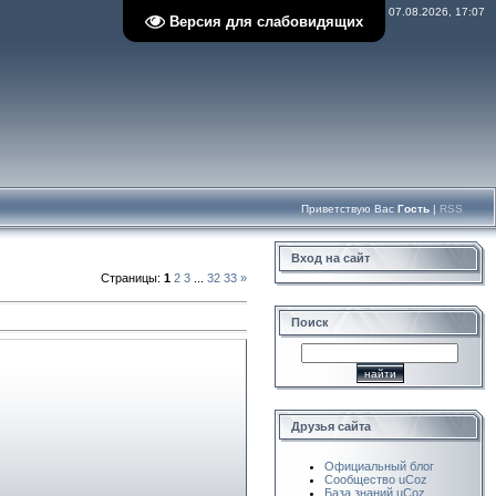
Пятница, 07.08.2026, 17:07
Версия для слабовидящих
Приветствую Вас
Гость
|
RSS
Вход на сайт
Страницы
:
1
2
3
...
32
33
»
Поиск
Друзья сайта
Официальный блог
Сообщество uCoz
База знаний uCoz