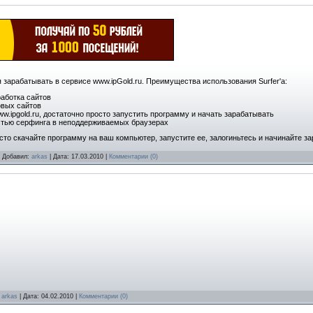
я зарабатывать в сервисе www.ipGold.ru. Преимущества использования Surfer'а:
аботка сайтов
овых сайтов
w.ipgold.ru, достаточно просто запустить программу и начать зарабатывать
тью серфинга в неподдерживаемых браузерах
росто скачайте программу на ваш компьютер, запустите ее, залогиньтесь и начинайте з
 | Добавил:
arkas
| Дата:
17.03.2010
|
Комментарии (0)
:
arkas
| Дата:
04.02.2010
|
Комментарии (0)