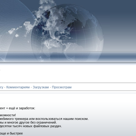
ь
гу
·
Комментариям
·
Загрузкам
·
Просмотрам
нт + ещё и заработок:
зможности!
любимого треккера или воспользоваться нашим поиском.
ы и многое другое без ограничений.
десятки тысяч новых файловых раздач.
роще и быстрее