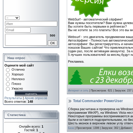
WebSurf - автоматический сёрфинг!
Вам нужны посетители? Вам нужна целева
Вы хотите быть первыми в рейтингах?
Вы не хотите за это платить! Все это вы м
500
Websurf - это двигатель продвижении ваше
Автосёрфинг - Полностью автоматический з
автосерфинг: Вы регистрируетесь и начин
показов Ваших сайтов! Что привлекательн
(один раз, после активации аккаунта). З
5 лучших пользователей за месяц будут н
Наш опрос
Рекламма.
Оцените мой сайт
Отлично
Хорошо
Неплохо
Плохо
Ужасно
Интернет и сеть
| Просмотров: 621 | Загрузок: 237
Результаты
|
Архив опросов
Total Commander PowerUser
Всего ответов:
148
Сборка расчитана и проверена на Windows
программам WinXP), на Windows Vista нес
Статистика
Некоторые программы воспринимаются ант
были и остаются подозрительными, но бесп
Шесть иконок в верхнем левом углу отве
Онлайн всего:
1
База
| Просмотров: 1306 | Загрузок: 302 | Добавил
Гостей:
1