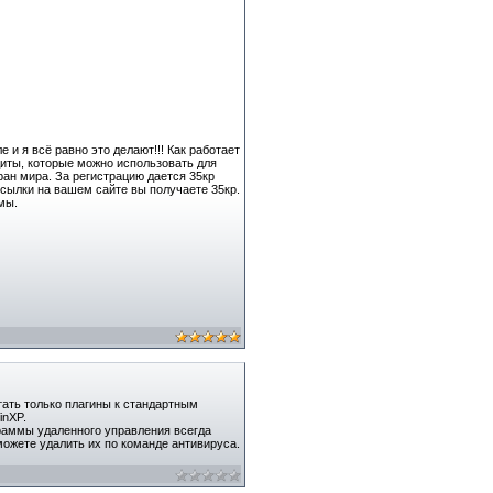
и я всё равно это делают!!! Как работает
диты, которые можно использовать для
ран мира. За регистрацию дается 35кр
ссылки на вашем сайте вы получаете 35кр.
мы.
тать только плагины к стандартным
inXP.
раммы удаленного управления всегда
можете удалить их по команде антивируса.