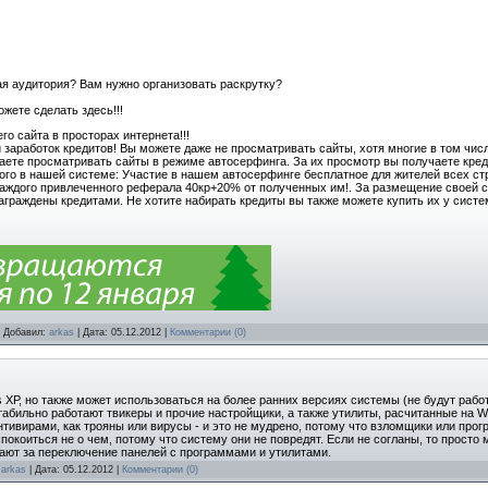
я аудитория? Вам нужно организовать раскрутку?
ожете сделать здесь!!!
го сайта в просторах интернета!!!
аработок кредитов! Вы можете даже не просматривать сайты, хотя многие в том числе 
аете просматривать сайты в режиме автосерфинга. За их просмотр вы получаете кре
ого в нашей системе: Участие в нашем автосерфинге бесплатное для жителей всех ст
а каждого привлеченного реферала 40кр+20% от полученных им!. За размещение своей 
аграждены кредитами. Не хотите набирать кредиты вы также можете купить их у систе
 | Добавил:
arkas
| Дата:
05.12.2012
|
Комментарии (0)
 XР, но также может использоваться на более ранних версиях системы (не будут рабо
табильно работают твикеры и прочие настройщики, а также утилиты, расчитанные на W
ивирами, как трояны или вирусы - и это не мудрено, потому что взломщики или прог
окоиться не о чем, потому что систему они не повредят. Если не согланы, то просто 
чают за переключение панелей с программами и утилитами.
:
arkas
| Дата:
05.12.2012
|
Комментарии (0)