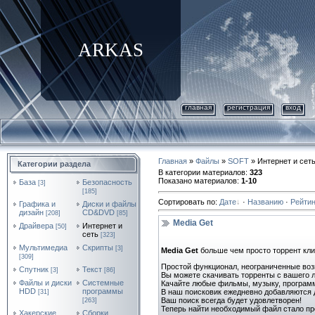
ARKAS
главная
регистрация
вход
Главная
»
Файлы
»
SOFT
» Интернет и сет
Категории раздела
В категории материалов
:
323
Показано материалов
:
1-10
База
Безопасность
[3]
[185]
Сортировать по
:
Дате
·
Названию
·
Рейтин
Графика и
Диски и файлы
дизайн
CD&DVD
[208]
[85]
Media Get
Драйвера
Интернет и
[50]
сеть
[323]
Мультимедиа
Скрипты
[3]
Media Get
больше чем просто торрент клие
[309]
Простой функционал, неограниченные во
Спутник
Текст
[3]
[86]
Вы можете скачивать торренты с вашего 
Файлы и диски
Системные
Качайте любые фильмы, музыку, программ
HDD
программы
В наш поисковик ежедневно добавляются 
[31]
Ваш поиск всегда будет удовлетворен!
[263]
Теперь найти необходимый файл стало п
Хакерские
Сборки