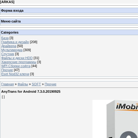
[
ARKAS
]
Форма входа
Меню сайта
Categories
База
[3]
Графика и дизайн
[208]
Драйвера
[50]
Мультимедиа
[309]
Спутник
[3]
Файлы и диски HDD
[31]
Хакерские программы
[3]
WPI Сборки софта
[44]
Прочие
[47]
Eset Nod32 ключи
[3]
Главная
»
Файлы
»
SOFT
»
Прочие
AnyTrans for Android 7.3.0.20190925
[ ]