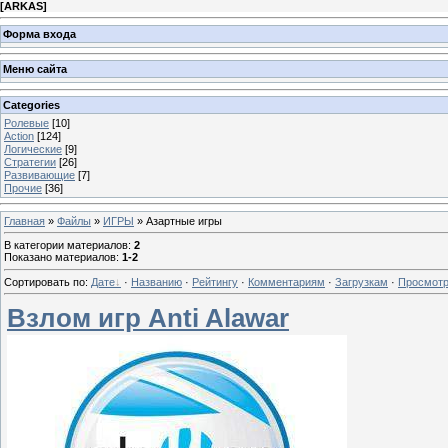
[
ARKAS
]
Форма входа
Меню сайта
Categories
Ролевые
[10]
Action
[124]
Логические
[9]
Стратегии
[26]
Развивающие
[7]
Прочие
[36]
Главная
»
Файлы
»
ИГРЫ
» Азартные игры
В категории материалов
:
2
Показано материалов
:
1-2
Сортировать по
:
Дате
·
Названию
·
Рейтингу
·
Комментариям
·
Загрузкам
·
Просмот
Взлом игр Anti Alawar