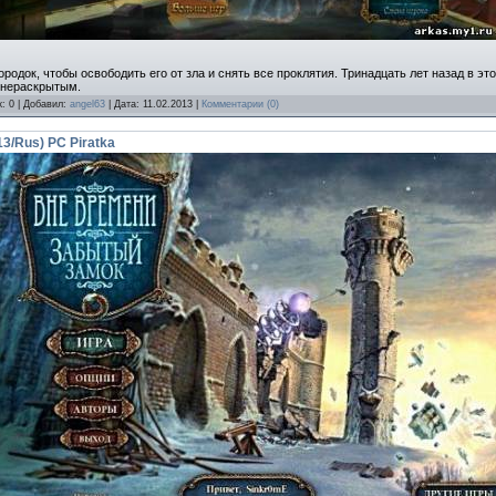
родок, чтобы освободить его от зла и снять все проклятия. Тринадцать лет назад в э
я нераскрытым.
к: 0 | Добавил:
angel63
| Дата:
11.02.2013
|
Комментарии (0)
3/Rus) PC Piratka