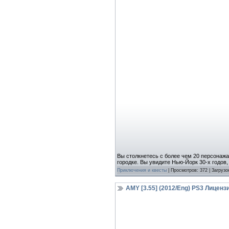
Вы столкнетесь с более чем 20 персонажам
городке. Вы увидите Нью-Йорк 30-х годов,
Приключения и квесты
| Просмотров: 372 | Загрузо
AMY [3.55] (2012/Eng) PS3 Лиценз