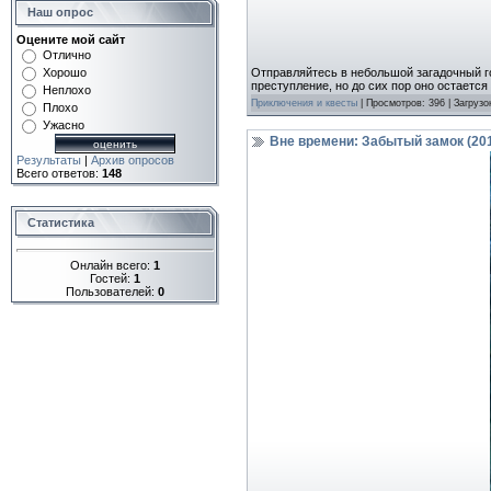
Наш опрос
Оцените мой сайт
Отлично
Хорошо
Отправляйтесь в небольшой загадочный го
преступление, но до сих пор оно остаетс
Неплохо
Приключения и квесты
| Просмотров: 396 | Загрузо
Плохо
Ужасно
Вне времени: Забытый замок (201
Результаты
|
Архив опросов
Всего ответов:
148
Статистика
Онлайн всего:
1
Гостей:
1
Пользователей:
0