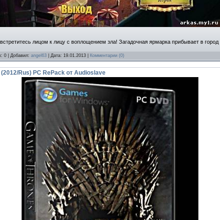
встретитесь лицом к лицу с воплощением зла! Загадочная ярмарка прибывает в город
к: 0 | Добавил:
angel63
| Дата:
19.01.2013
|
Комментарии (0)
 (2012/Rus) PC RePack от Audioslave