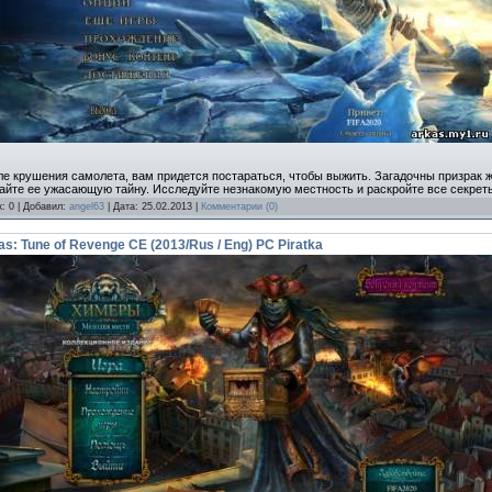
ле крушения самолета, вам придется постараться, чтобы выжить. Загадочны призрак
найте ее ужасающую тайну. Исследуйте незнакомую местность и раскройте все секрет
к: 0 | Добавил:
angel63
| Дата:
25.02.2013
|
Комментарии (0)
: Tune of Revenge CE (2013/Rus / Eng) PC Piratka