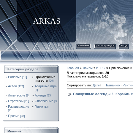
ARKAS
главная
регистрация
вход
Главная
»
Файлы
»
ИГРЫ
» Приключения и
Категории раздела
В категории материалов
:
29
Показано материалов
:
1-10
Ролевые
Приключения
[10]
и квесты
[29]
Сортировать по
:
Дате
·
Названию
·
Рейтин
Action
Азартные игры
[124]
[2]
Священные легенды 3: Корабль из 
Логические
Аркады
[9]
[25]
Стратегии
Спортивные
[26]
[3]
Развивающие
Гонки
[12]
[7]
Прочие
[36]
Мини-чат