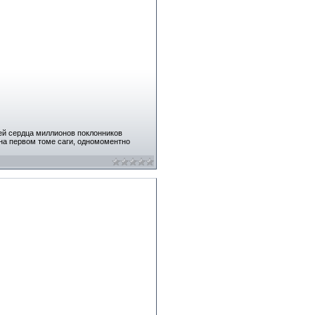
шей сердца миллионов поклонников
 на первом томе саги, одномоментно