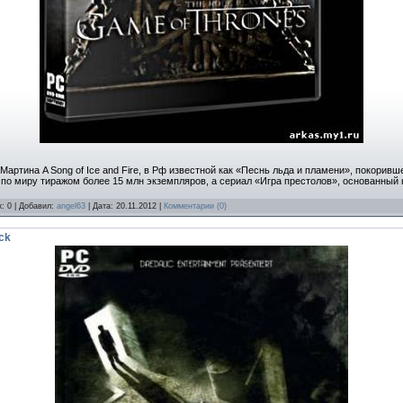
Мартина A Song of Ice and Fire, в Рф известной как «Песнь льда и пламени», покорив
по миру тиражом более 15 млн экземпляров, а сериал «Игра престолов», основанный
к: 0 | Добавил:
angel63
| Дата:
20.11.2012
|
Комментарии (0)
ck