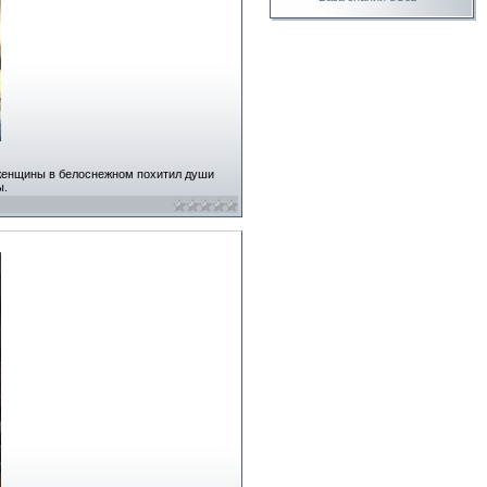
 женщины в белоснежном похитил души
ы.