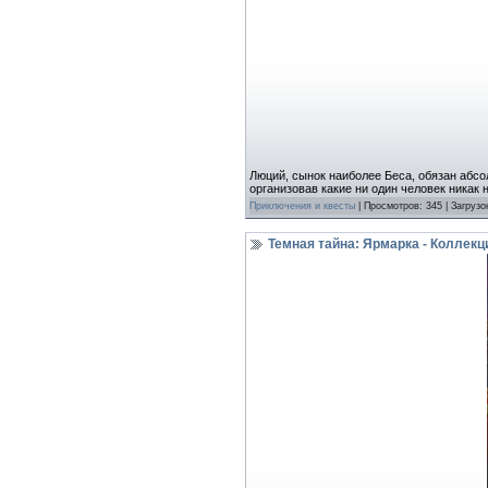
Люций, сынок наиболее Беса, обязан абсо
организовав какие ни один человек никак
Приключения и квесты
| Просмотров: 345 | Загрузо
Темная тайна: Ярмарка - Коллекц