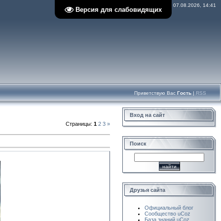
Пятница, 07.08.2026, 14:41
Версия для слабовидящих
Приветствую Вас
Гость
|
RSS
Вход на сайт
Страницы
:
1
2
3
»
Поиск
Друзья сайта
Официальный блог
Сообщество uCoz
База знаний uCoz