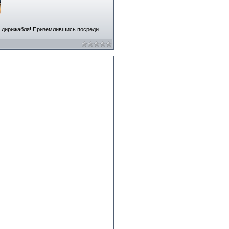
у дирижабля! Приземлившись посреди