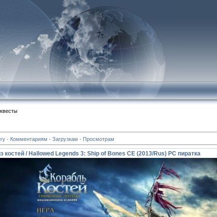
 квесты
гу
·
Комментариям
·
Загрузкам
·
Просмотрам
костей / Hallowed Legends 3: Ship of Bones CE (2013/Rus) PC пиратка