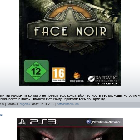
и, ни одному из которых не поверите до конца, ибо честность это роскошь, которую м
 побываете в пабах Нижнего Ист-сайда, прогуляетесь по Гарлему,
к: 0 | Добавил:
angel63
| Дата:
15.11.2012
|
Комментарии (0)
ия