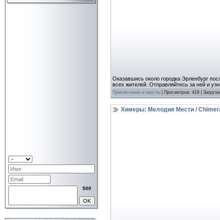
Оказавшись около городка Эрленбург пос
всех жителей. Отправляйтесь за ней и уз
Приключения и квесты
| Просмотров: 419 | Загрузо
Химеры: Мелодия Мести / Chimeras
500