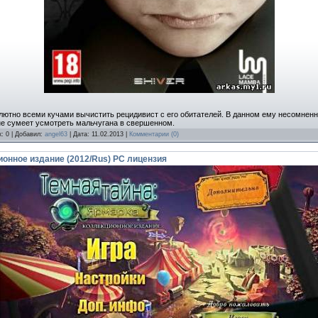
лютно всеми кучами вычистить рецидивист с его обитателей. В данном ему несомненн
 не сумеет усмотреть мальчугана в свершенном.
к: 0 | Добавил:
angel63
| Дата:
11.02.2013
|
Комментарии (0)
ионное издание (2012/Rus) PC лицензия