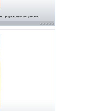
том городке произошло ужасное