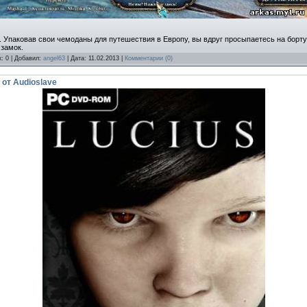
 Упаковав свои чемоданы для путешествия в Европу, вы вдруг просыпаетесь на борт
 замок.
к: 0 | Добавил:
angel63
| Дата:
11.02.2013
|
Комментарии (0)
 от Audioslave