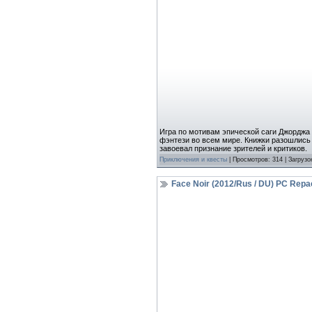
Игра по мотивам эпической саги Джорджа 
фэнтези во всем мире. Книжки разошлись 
завоевал признание зрителей и критиков.
Приключения и квесты
| Просмотров: 314 | Загрузо
Face Noir (2012/Rus / DU) PC Repa