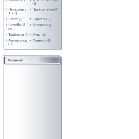
[2]
[0]
Передачи с
Приключения
[0]
ТВ
[0]
Спорт
Сериалы
[0]
[0]
Семейный
Триллеры
[0]
[0]
Трейлеры
Ужас
[0]
[16]
Фантастика
Фэнтези
[0]
[12]
Мини-чат