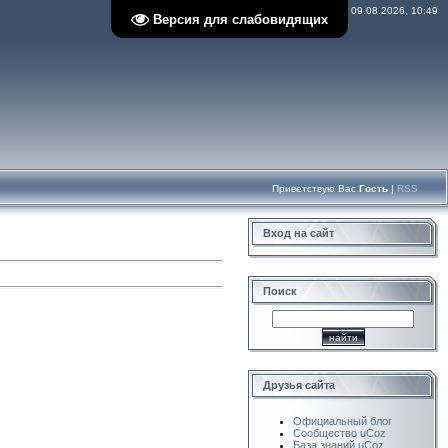
Воскресенье, 09.08.2026, 10:49
Версия для слабовидящих
Приветствую Вас
Гость
|
RSS
Вход на сайт
Поиск
Друзья сайта
Официальный блог
Сообщество uCoz
База знаний uCoz