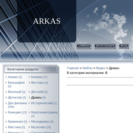
ARKAS
главная
регистрация
вход
Главная
»
Файлы
»
Видео
» Драмы
Категории раздела
В категории материалов
:
0
Аниме
Боевик
[0]
[27]
Биография
Вестерн
[0]
[0]
Военный
Детский
[0]
[0]
Детектив
Драмы
[0]
[0]
Док фильмы
Исторический
[1]
[846]
Комедия
Короткометражка
[15]
[4]
Криминал
Мелодрамы
[0]
[0]
Мистика
Мультики
[0]
[20]
Мюзикл
Отечественные