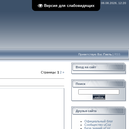
Четверг, 06.08.2026, 12:20
Версия для слабовидящих
Приветствую Вас
Гость
|
RSS
Вход на сайт
Страницы
:
1
2
»
Поиск
Друзья сайта
Официальный блог
Сообщество uCoz
База знаний uCoz