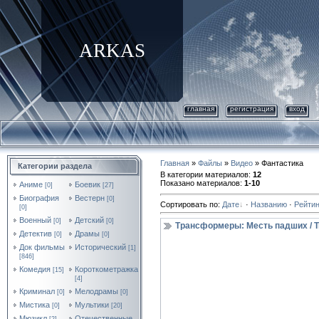
ARKAS
главная
регистрация
вход
Главная
»
Файлы
»
Видео
» Фантастика
Категории раздела
В категории материалов
:
12
Показано материалов
:
1-10
Аниме
Боевик
[0]
[27]
Биография
Вестерн
[0]
Сортировать по
:
Дате
·
Названию
·
Рейтин
[0]
Военный
Детский
[0]
[0]
Трансформеры: Месть падших / Tra
Детектив
Драмы
[0]
[0]
Док фильмы
Исторический
[1]
[846]
Комедия
Короткометражка
[15]
[4]
Криминал
Мелодрамы
[0]
[0]
Мистика
Мультики
[0]
[20]
Мюзикл
Отечественные