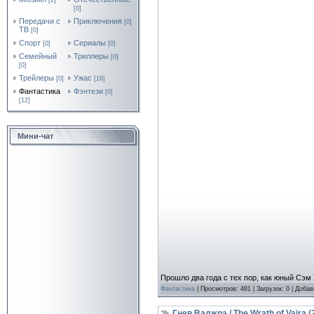
[2]
[0]
Передачи с
Приключения
[0]
ТВ
[0]
Спорт
Сериалы
[0]
[0]
Семейный
Триллеры
[0]
[0]
Трейлеры
Ужас
[0]
[16]
Фантастика
Фэнтези
[0]
[12]
Мини-чат
Прошло два года с тех пор, как юный Сэ
Фантастика
| Просмотров: 481 | Загрузок: 0 | Доба
Гнев Ваджра / The Wrath of Vajra 