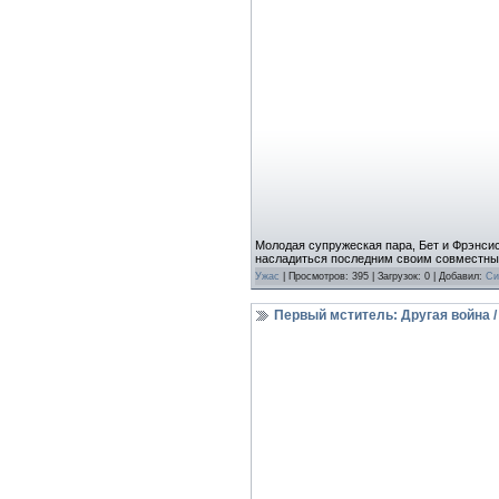
Молодая супружеская пара, Бет и Фрэнсис
насладиться последним своим совместны
Ужас
| Просмотров: 395 | Загрузок: 0 | Добавил:
Си
Первый мститель: Другая война / C