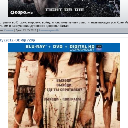
 вступили во Вторую мировую войну, японскому культу смерти, называющемуся Храм Аи
чь им в разрушении духовного здоровья Китая.
вил:
Синица
| Дата:
21.05.2014
|
Комментарии (0)
ay (2012) BDRip 720p