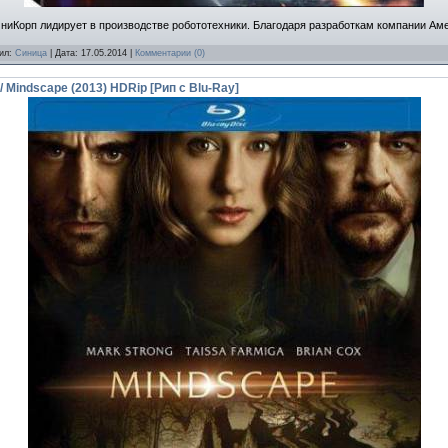
ниКорп лидирует в производстве робототехники. Благодаря разработкам компании Ам
вил:
Синица
| Дата:
17.05.2014
|
Комментарии (0)
 Mindscape (2013) HDRip [Рип с Blu-Ray]