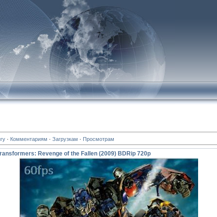
гу
·
Комментариям
·
Загрузкам
·
Просмотрам
nsformers: Revenge of the Fallen (2009) BDRip 720p