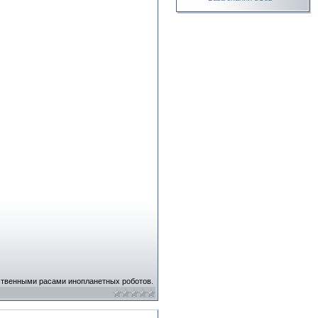
ственными расами инопланетных роботов.