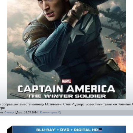
 собравших вместе команду Мстителей, Стив Роджерс, известный также как Капитан А
ире.
вил:
Синица
| Дата:
19.05.2014
|
Комментарии (0)