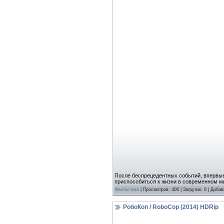
После беспрецедентных событий, впервые
приспособиться к жизни в современном м
Фантастика
| Просмотров: 406 | Загрузок: 0 | Доба
РобоКоп / RoboCop (2014) HDRip