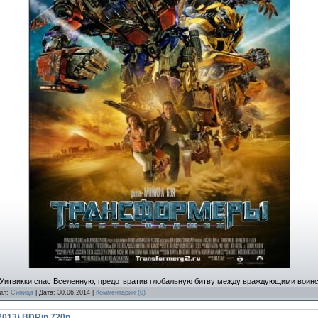
м Уитвикки спас Вселенную, предотвратив глобальную битву между враждующими воин
вил:
Синица
| Дата:
30.06.2014
|
Комментарии (0)
(2013) BDRip 720p