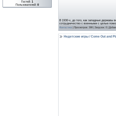
Гостей:
1
Пользователей:
0
В 1930-х, до того, как западные державы
сотрудничество с военными с целью помо
Фантастика
| Просмотров: 398 | Загрузок: 0 | Доба
Недетские игры / Come Out and Pl