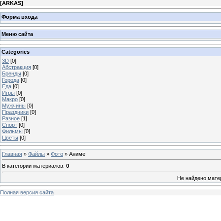
[
ARKAS
]
Форма входа
Меню сайта
Categories
3D
[0]
Абстракция
[0]
Бренды
[0]
Города
[0]
Еда
[0]
Игры
[0]
Макро
[0]
Мужчины
[0]
Праздники
[0]
Разное
[1]
Спорт
[0]
Фильмы
[0]
Цветы
[0]
Главная
»
Файлы
»
Фото
» Аниме
В категории материалов
:
0
Не найдено мате
Полная версия сайта