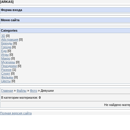
[
ARKAS
]
Форма входа
Меню сайта
Categories
3D
[0]
Абстракция
[0]
Бренды
[0]
Города
[0]
Еда
[0]
Игры
[0]
Макро
[0]
Мужчины
[0]
Праздники
[0]
Разное
[1]
Спорт
[0]
Фильмы
[0]
Цветы
[0]
Главная
»
Файлы
»
Фото
» Девушки
В категории материалов
:
0
Не найдено мате
Полная версия сайта