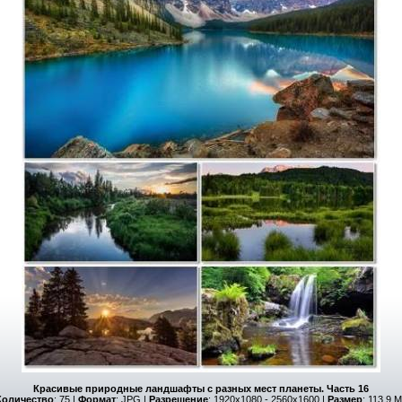
Красивые природные ландшафты с разных мест планеты. Часть 16
Количество
: 75 |
Формат
: JPG |
Разрешение
: 1920x1080 - 2560x1600 |
Размер
: 113.9 