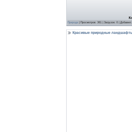
К
Природа
| Просмотров: 361 | Загрузок: 0 | Добавил
Красивые природные ландшафты 