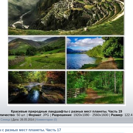
Красивые природные ландшафты с разных мест планеты. Часть 19
личество
: 50 шт. |
Формат
: JPG |
Разрешение
: 1920x1080 - 2560x1600 |
Размер
: 122.
:
Синица
| Дата:
26.05.2014
|
Комментарии (0)
с разных мест планеты. Часть 17