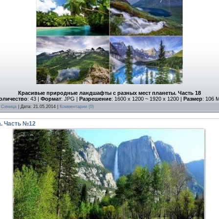
Красивые природные ландшафты с разных мест планеты. Часть 18
оличество
: 43 |
Формат
: JPG |
Разрешение
: 1600 x 1200 ~ 1920 x 1200 |
Размер
: 106 
:
Синица
| Дата:
21.05.2014
|
Комментарии (0)
а. Часть №12