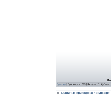
Ко
Природа
| Просмотров: 363 | Загрузок: 0 | Добавил
Красивые природные ландшафты 