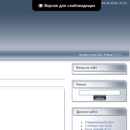
Четверг, 06.08.2026, 22:31
Версия для слабовидящих
Приветствую Вас
Гость
|
RSS
Вход на сайт
Поиск
Друзья сайта
Официальный блог
Сообщество uCoz
База знаний uCoz