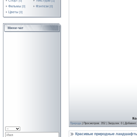
Спорт
Текстуры
[0]
[1]
Фильмы
Фэнтези
[0]
[0]
Цветы
[0]
Мини-чат
Ко
Природа
| Просмотров: 352 | Загрузок: 0 | Добавил
Красивые природные ландшафты 