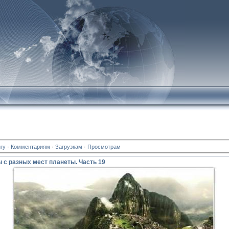
гу
·
Комментариям
·
Загрузкам
·
Просмотрам
с разных мест планеты. Часть 19