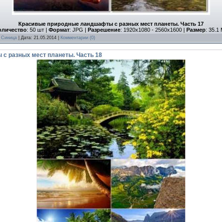
Красивые природные ландшафты с разных мест планеты. Часть 17
оличество
: 50 шт |
Формат
: JPG |
Разрешение
: 1920x1080 - 2560x1600 |
Размер
: 35.1
:
Синица
| Дата:
21.05.2014
|
Комментарии (0)
с разных мест планеты. Часть 18