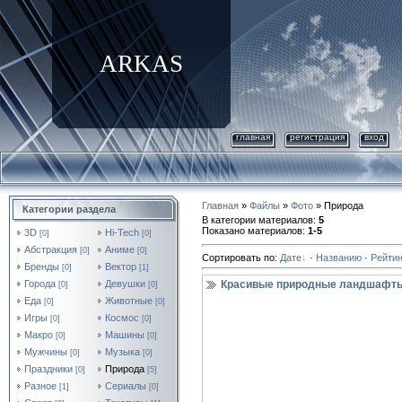
ARKAS
главная
регистрация
вход
Главная
»
Файлы
»
Фото
» Природа
Категории раздела
В категории материалов
:
5
Показано материалов
:
1-5
3D
Hi-Tech
[0]
[0]
Абстракция
Аниме
[0]
[0]
Сортировать по
:
Дате
·
Названию
·
Рейтин
Бренды
Вектор
[0]
[1]
Города
Девушки
Красивые природные ландшафты 
[0]
[0]
Еда
Животные
[0]
[0]
Игры
Космос
[0]
[0]
Макро
Машины
[0]
[0]
Мужчины
Музыка
[0]
[0]
Праздники
Природа
[0]
[5]
Разное
Сериалы
[1]
[0]