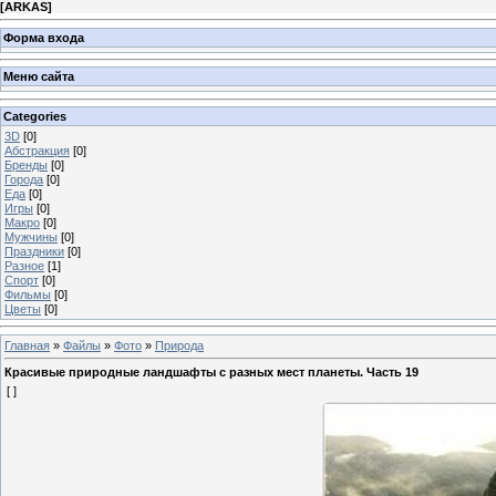
[
ARKAS
]
Форма входа
Меню сайта
Categories
3D
[0]
Абстракция
[0]
Бренды
[0]
Города
[0]
Еда
[0]
Игры
[0]
Макро
[0]
Мужчины
[0]
Праздники
[0]
Разное
[1]
Спорт
[0]
Фильмы
[0]
Цветы
[0]
Главная
»
Файлы
»
Фото
»
Природа
Красивые природные ландшафты с разных мест планеты. Часть 19
[ ]