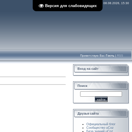
Суббота, 08.08.2026, 15:30
Версия для слабовидящих
Приветствую Вас
Гость
|
RSS
Вход на сайт
Поиск
Друзья сайта
Официальный блог
Сообщество uCoz
База знаний uCoz