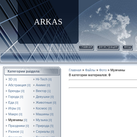
ARKAS
главная
регистрация
вход
Главная
»
Файлы
»
Фото
» Мужчины
Категории раздела
В категории материалов
:
0
3D
Hi-Tech
[0]
[0]
Абстракция
Аниме
[0]
[0]
Бренды
Вектор
[0]
[1]
Города
Девушки
[0]
[0]
Еда
Животные
[0]
[0]
Игры
Космос
[0]
[0]
Макро
Машины
[0]
[0]
Мужчины
Музыка
[0]
[0]
Праздники
Природа
[0]
[5]
Разное
Сериалы
[1]
[0]