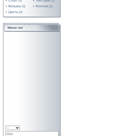
Спорт
Текстуры
[0]
[1]
Фильмы
Фэнтези
[0]
[0]
Цветы
[0]
Мини-чат